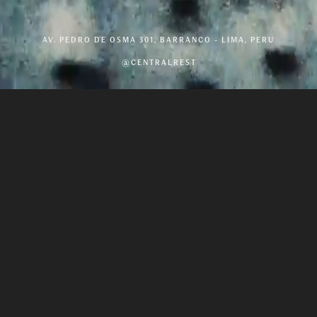
AV. PEDRO DE OSMA 301, BARRANCO - LIMA, PERU
@CENTRALREST
UN RECORRIDO
VERTICAL
POR EL
TERRITORIO
PERUANO